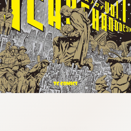
:dkxtypktx:gtedvnqp.ktg