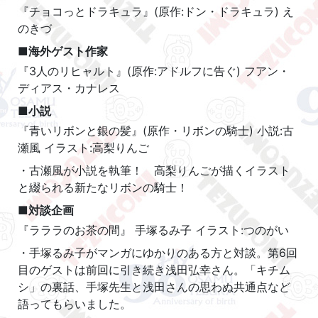
『チョコっとドラキュラ』(原作:ドン・ドラキュラ) え
のきづ
■海外ゲスト作家
『3人のリヒャルト』(原作:アドルフに告ぐ) フアン・
ディアス・カナレス
■小説
『青いリボンと銀の髪』(原作・リボンの騎士) 小説:古
瀬風 イラスト:高梨りんご
・古瀬風が小説を執筆！ 高梨りんごが描くイラスト
と綴られる新たなリボンの騎士！
■対談企画
『ラララのお茶の間』 手塚るみ子 イラスト:つのがい
・手塚るみ子がマンガにゆかりのある方と対談。第6回
目のゲストは前回に引き続き浅田弘幸さん。「キチム
シ」の裏話、手塚先生と浅田さんの思わぬ共通点など
語ってもらいました。