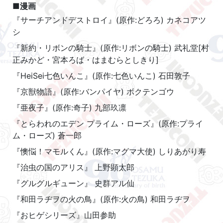
■漫画
『サーチアンドデストロイ』(原作:どろろ) カネコアツ
シ
『新約・リボンの騎士』(原作:リボンの騎士) 武礼堂[村
正みかど・宮本ろば・はまむらとしきり]
『HeiSei七色いんこ』(原作:七色いんこ) 石田敦子
『京獣物語』(原作:バンパイヤ) ボクテンゴウ
『亜夜子』(原作:奇子) 九部玖凛
『とらわれのエデン プライム・ローズ』(原作:プライ
ム・ローズ) 蒼一郎
『懊悩！マモルくん』(原作:マグマ大使) しりあがり寿
『治虫の国のアリス』 上野顕太郎
『グルグルギューン』 史群アル仙
『和田ラヂヲの火の鳥』(原作:火の鳥) 和田ラヂヲ
『おヒゲシリーズ』山田参助