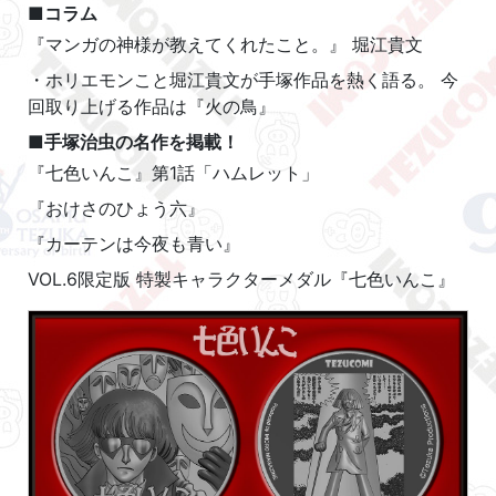
■コラム
『マンガの神様が教えてくれたこと。』 堀江貴文
・ホリエモンこと堀江貴文が手塚作品を熱く語る。 今
回取り上げる作品は『火の鳥』
■手塚治虫の名作を掲載！
『七色いんこ』第1話「ハムレット」
『おけさのひょう六』
『カーテンは今夜も青い』
VOL.6限定版 特製キャラクターメダル『七色いんこ』