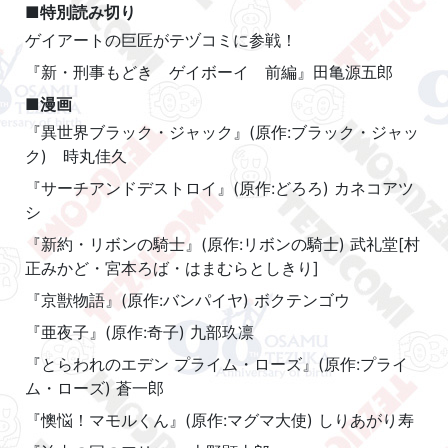
■特別読み切り
ゲイアートの巨匠がテヅコミに参戦！
『新・刑事もどき ゲイボーイ 前編』田亀源五郎
■漫画
『異世界ブラック・ジャック』(原作:ブラック・ジャッ
ク) 時丸佳久
『サーチアンドデストロイ』(原作:どろろ) カネコアツ
シ
『新約・リボンの騎士』(原作:リボンの騎士) 武礼堂[村
正みかど・宮本ろば・はまむらとしきり]
『京獣物語』(原作:バンパイヤ) ボクテンゴウ
『亜夜子』(原作:奇子) 九部玖凛
『とらわれのエデン プライム・ローズ』(原作:プライ
ム・ローズ) 蒼一郎
『懊悩！マモルくん』(原作:マグマ大使) しりあがり寿