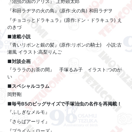
『治虫の国のアリス』 上野顕太郎
『和田ラヂヲの火の鳥』(原作:火の鳥) 和田ラヂヲ
『チョコっとドラキュラ』(原作:ドン・ドラキュラ) え
のきづ
■連載小説
『青いリボンと銀の髪』(原作:リボンの騎士) 小説:古
瀬風 イラスト:高梨りんご
■対談企画
『ラララのお茶の間』 手塚るみ子 イラスト:つのが
い
■スペシャルコラム
岡野剛
■毎号B5のビッグサイズで手塚治虫の名作を再掲載！
『ふしぎなメルモ』
『さらばアーリイ』
『プライム・ローズ』